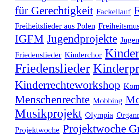
für Gerechtigkeit
Fackellauf
Freiheitslieder aus Polen
Freiheitsmu
IGFM
Jugendprojekte
Jugen
Kinder
Friedenslieder
Kinderchor
Friedenslieder
Kinderpr
Kinderrechteworkshop
Komm
Menschenrechte
Mo
Mobbing
Musikprojekt
Olympia
Organ
Projektwoche G
Projektwoche