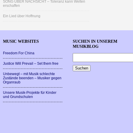
SONG ÜBER NACHSICHT – Toleranz kann Welten
erschaffen
Ein Lied über Hoffnung
MUSIC WEBSITES
SUCHEN IN UNSEREM
MUSIKBLOG
Freedom For China
Justice Will Prevail – Set them free
Unbewegt – mit Musik schlechte
Zustände beenden – Musiker gegen
Organraub
Unsere Musik-Projekte für Kinder
und Grundschulen