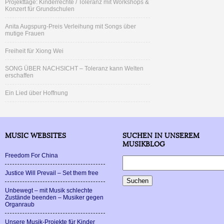
Projekttage: Kinderrechte / Toleranz mit Workshops &
Konzert für Grundschulen
Anita Augspurg-Preis Verleihung mit Songs über
mutige Frauen
Freiheit für Xiong Wei
SONG ÜBER NACHSICHT – Toleranz kann Welten
erschaffen
Ein Lied über Hoffnung
MUSIC WEBSITES
SUCHEN IN UNSEREM
MUSIKBLOG
Freedom For China
Justice Will Prevail – Set them free
Unbewegt – mit Musik schlechte
Zustände beenden – Musiker gegen
Organraub
Unsere Musik-Projekte für Kinder