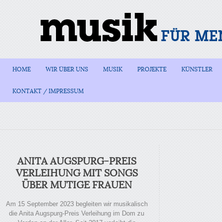
HOME
WIR ÜBER UNS
MUSIK
PROJEKTE
KÜNSTLER
KONTAKT / IMPRESSUM
ANITA AUGSPURG-PREIS
VERLEIHUNG MIT SONGS
ÜBER MUTIGE FRAUEN
Am 15 September 2023 begleiten wir musikalisch
die Anita Augspurg-Preis Verleihung im Dom zu