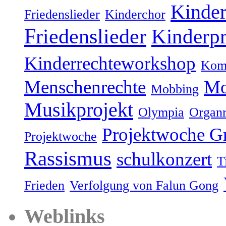
Kinder
Friedenslieder
Kinderchor
Friedenslieder
Kinderpr
Kinderrechteworkshop
Komm
Menschenrechte
Mo
Mobbing
Musikprojekt
Olympia
Organ
Projektwoche G
Projektwoche
Rassismus
schulkonzert
T
Frieden
Verfolgung von Falun Gong
Weblinks