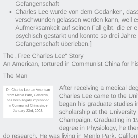
Gefangenschaft
Charles Lee wurde von dem Gedanken, dass 
verschwunden gelassen werden kann, weil e
Aufmerksamkeit auf seinen Fall gibt, die er er
psychisch gestärkt und konnte so drei Jahre
Gefangenschaft überleben.]
The „Free Charles Lee“ Story
An American, tortured in Communist China for his
The Man
After receiving a medical deg
Dr. Charles Lee, an American
Charles Lee came to the Uni
from Menlo Park, California,
has been illegally imprisoned
began his graduate studies in
in Communist China since
scholarship at the University 
January 23rd, 2003.
Champaign. Graduating in 1
degree in Physiology, he the
do research. He was living in Menlo Park, Califor