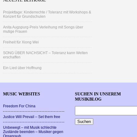
NEUESTE BEITRÄGE
Projekttage: Kinderrechte / Toleranz mit Workshops &
Konzert für Grundschulen
Anita Augspurg-Preis Verleihung mit Songs über
mutige Frauen
Freiheit für Xiong Wei
SONG ÜBER NACHSICHT – Toleranz kann Welten
erschaffen
Ein Lied über Hoffnung
MUSIC WEBSITES
SUCHEN IN UNSEREM
MUSIKBLOG
Freedom For China
Justice Will Prevail – Set them free
Unbewegt – mit Musik schlechte
Zustände beenden – Musiker gegen
Organraub