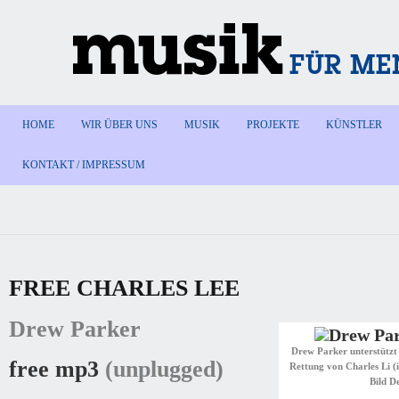
HOME
WIR ÜBER UNS
MUSIK
PROJEKTE
KÜNSTLER
KONTAKT / IMPRESSUM
FREE CHARLES LEE
Drew Parker
Drew Parker unterstützt 
free mp3
(unplugged)
Rettung von Charles Li (i
Bild D