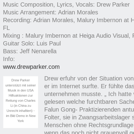
Music Composition, Lyrics, Vocals: Drew Parker
Music Arrangement: Adrian Morales
Recording: Adrian Morales, Malury Imbernon at H
FL
Mixing : Malury Imbernon at Heiga Audio Visual, 
Guitar Solo: Luis Paul
Bass: Jeff Nenarella
Info:
www.drewparker.com
Drew erfuhr von der Situation von
Drew Parker
er im Internet surfte. Er fühlte da
unterstützt mit seiner
Musik in den USA
unternehmen musste. „ Ich hatte
Hilfsaktionen zur
gelesen welche furchtbaren Sach
Rettung von Charles
Li (in China zu
Falun Gong- Praktizierenden antu
Unrecht inhaftiert) -
im Bild Demo in New
Folter, sie in Zwangsarbeitslager
York
Menschen ohne Rechtsgrundlage 
wenn das noch nicht grauenvoll 