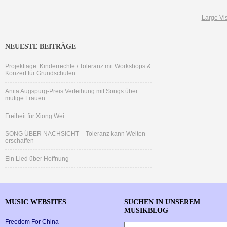
Large Vis
NEUESTE BEITRÄGE
Projekttage: Kinderrechte / Toleranz mit Workshops &
Konzert für Grundschulen
Anita Augspurg-Preis Verleihung mit Songs über
mutige Frauen
Freiheit für Xiong Wei
SONG ÜBER NACHSICHT – Toleranz kann Welten
erschaffen
Ein Lied über Hoffnung
MUSIC WEBSITES
SUCHEN IN UNSEREM
MUSIKBLOG
Freedom For China